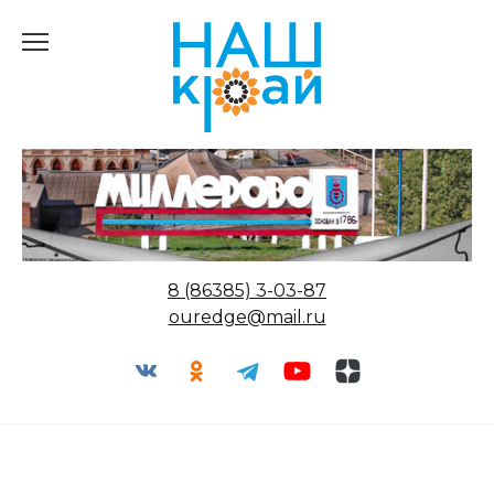
Перейти
к
содержанию
8 (86385) 3-03-87
ouredge@mail.ru