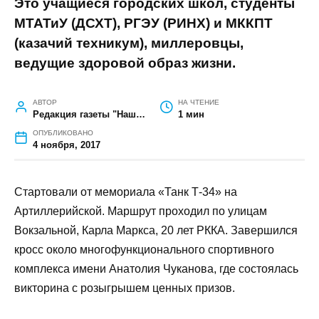
В кроссе, посвященном Дню народного
единства, приняли участие 234 человека.
Это учащиеся городских школ, студенты
МТАТиУ (ДСХТ), РГЭУ (РИНХ) и МККПТ
(казачий техникум), миллеровцы,
ведущие здоровой образ жизни.
АВТОР
НА ЧТЕНИЕ
Редакция газеты "Наш край"
1 мин
ОПУБЛИКОВАНО
4 ноября, 2017
Стартовали от мемориала «Танк Т-34» на
Артиллерийской. Маршрут проходил по улицам
Вокзальной, Карла Маркса, 20 лет РККА. Завершился
кросс около многофункционального спортивного