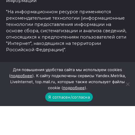
информации
"На информационном ресурсе применяются
рекомендательные технологии (информационные
технологии предоставления информации на
основе сбора, систематизации и анализа сведений,
относящихся к предпочтениям пользователей сети
"Интернет", находящихся на территории
Российской Федерации)".
Согласие на обработку персональных данных с
Для повышения удобства сайта мы используем cookies
помощью сервисов Yandex.Metrika, LiveInternet,
(
подробнее
). К сайту подключены сервисы Yandex.Metrika,
top.mail.ru
LiveInternet, top.mail.ru, которые также использует файлы
Политика конфиденциальности и защиты
cookie (
подробнее
).
информации
Я согласен/согласна