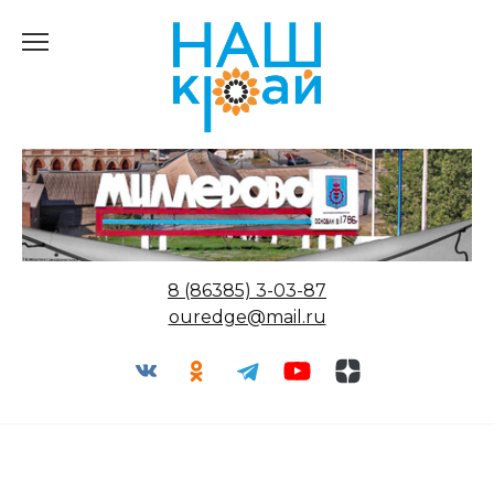
Перейти
к
содержанию
8 (86385) 3-03-87
ouredge@mail.ru