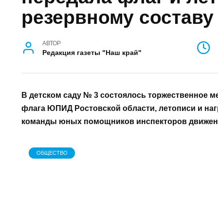
команда ЮПИД «С
передала флаг и л
резервному соста
АВТОР
Редакция газеты "Наш край"
В детском саду № 3 состоялось торжестве
передаче флага ЮПИД Ростовской области,
основного состава команды юных помощни
«Светофор» резервной команде.
ОБЩЕСТВО