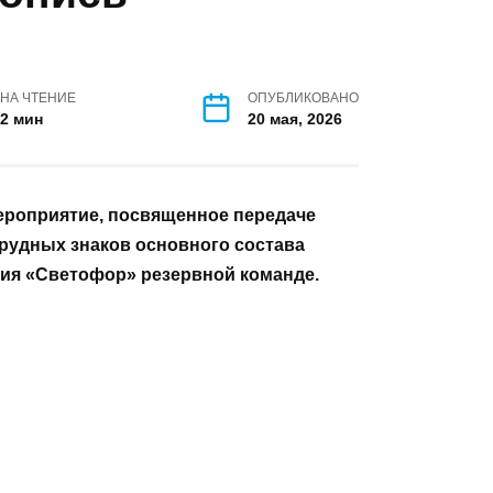
ветофор»
етопись
ву
НА ЧТЕНИЕ
ОПУБЛИКОВАНО
2 мин
20 мая, 2026
нное мероприятие, посвященное
 летописи и нагрудных знаков
ков инспекторов движения