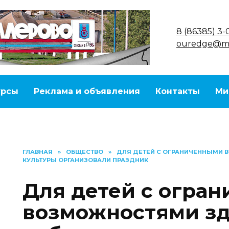
8 (86385) 3-
ouredge@ma
урсы
Реклама и объявления
Контакты
Ми
ГЛАВНАЯ
»
ОБЩЕСТВО
»
ДЛЯ ДЕТЕЙ С ОГРАНИЧЕННЫМИ 
КУЛЬТУРЫ ОРГАНИЗОВАЛИ ПРАЗДНИК
Для детей с огра
возможностями з