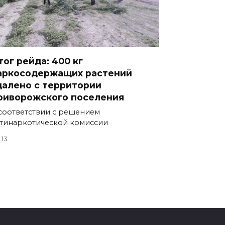
тог рейда: 400 кг
аркосодержащих растений
далено с территории
риворожского поселения
соответствии с решением
тинаркотической комиссии
13