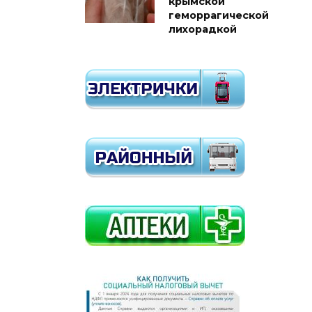
крымской
геморрагической
лихорадкой