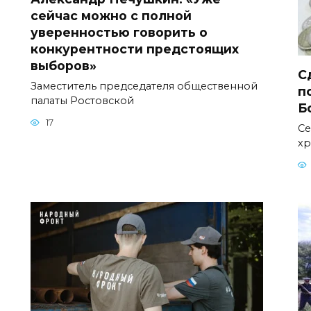
сейчас можно с полной
уверенностью говорить о
конкурентности предстоящих
выборов»
С
Заместитель председателя общественной
п
палаты Ростовской
Б
17
Се
хр