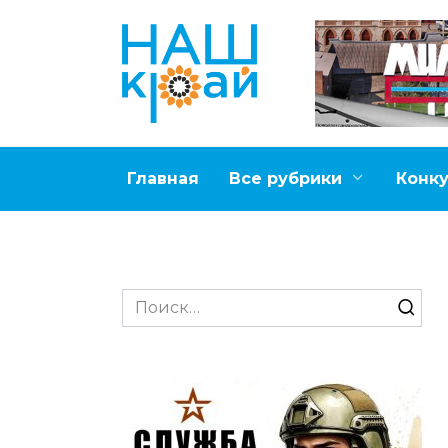
Перейти
к
содержанию
Главная
Все рубрики
Конк
Search
for: