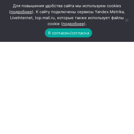
Для повышения удобства сайта мы используем cookies
(
подробнее
). К сайту подключены сервисы Yandex.Metrika,
Какие товары пропадут
LiveInternet, top.mail.ru, которые также использует файлы
из магазинов с 1 августа
cookie (
подробнее
).
2026 года
Я согласен/согласна
другие города →
Погода на 10 дней →
Повышение пенсий с
1 августа 2024 года:
кому и сколько