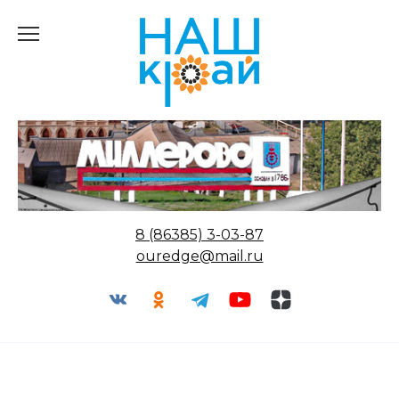
Перейти
к
содержанию
8 (86385) 3-03-87
ouredge@mail.ru