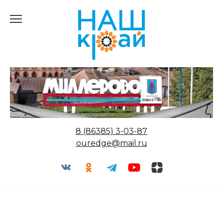
Перейти
к
содержанию
8 (86385) 3-03-87
ouredge@mail.ru