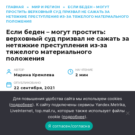
ГЛАВНАЯ
»
МИР И РЕГИОН
»
ЕСЛИ БЕДЕН – МОГУТ
ПРОСТИТЬ: ВЕРХОВНЫЙ СУД ПРИЗВАЛ НЕ САЖАТЬ ЗА
НЕТЯЖКИЕ ПРЕСТУПЛЕНИЯ ИЗ-ЗА ТЯЖЕЛОГО МАТЕРИАЛЬНОГО
ПОЛОЖЕНИЯ
Если беден – могут простить:
верховный суд призвал не сажать за
нетяжкие преступления из-за
тяжелого материального
положения
АВТОР
НА ЧТЕНИЕ
Марина Кремлева
2 мин
ОПУБЛИКОВАНО
22 сентября, 2021
Для повышения удобства сайта мы используем cookies
(
подробнее
). К сайту подключены сервисы Yandex.Metrika,
Верховный суд РФ призвал учитывать
LiveInternet, top.mail.ru, которые также использует файлы
материальное положение подсудимого при
cookie (
подробнее
).
назначении ему наказания, в частности: не
Я согласен/согласна
сажать в колонию людей, совершивших