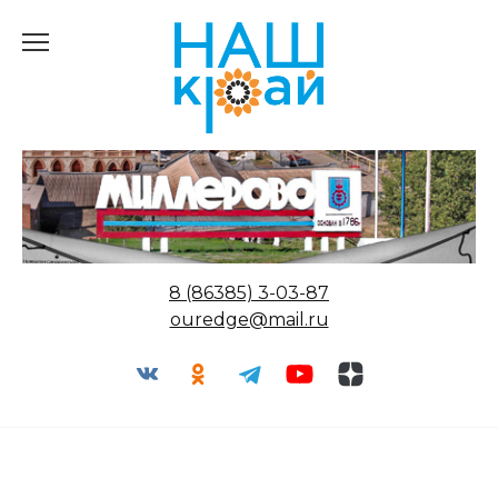
Перейти
к
содержанию
8 (86385) 3-03-87
ouredge@mail.ru