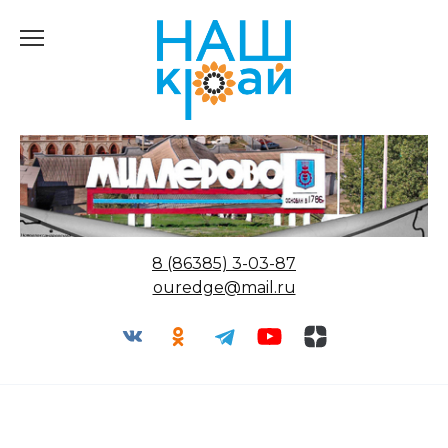
Перейти
к
содержанию
8 (86385) 3-03-87
ouredge@mail.ru