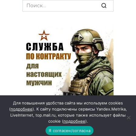
Search
for:
Для повышения удобства сайта мы используем cookies
(
подробнее
). К сайту подключены сервисы Yandex.Metrika,
LiveInternet, top.mail.ru, которые также использует файлы
cookie (
подробнее
).
другие города →
Я согласен/согласна