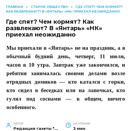
ГЛАВНАЯ
»
СТАРОЕ ОБЩЕСТВО
»
ГДЕ СПЯТ? ЧЕМ КОРМЯТ?
КАК РАЗВЛЕКАЮТ? В «ЯНТАРЬ» «НК» ПРИЕХАЛ НЕОЖИДАННО
Где спят? Чем кормят? Как
развлекают? В «Янтарь» «НК»
приехал неожиданно
Мы приехали в «Янтарь» не на праздник, а в
обычный будний день, четверг, 11 июля,
часов в 10 утра. Завтрак уже закончился, и
ребятня занималась своими делами возле
отрядных домиков — кто катался с горки,
кто сидел в беседках или на лавочках, кто
гулял под соснами — в общем, ничего
особенного.
АВТОР
НА ЧТЕНИЕ
Редакция газеты "Наш край"
3 мин