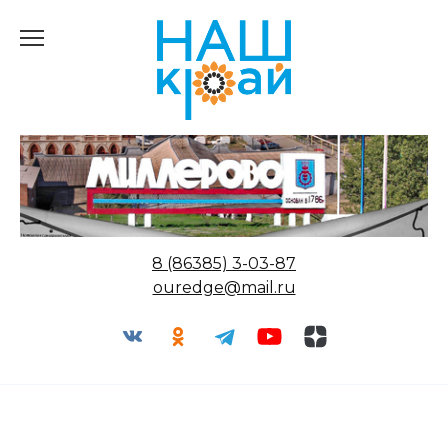
Перейти
к
содержанию
8 (86385) 3-03-87
ouredge@mail.ru