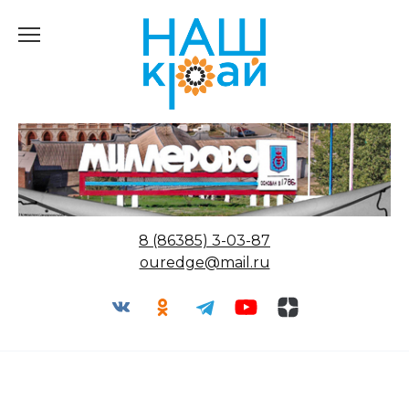
Перейти
к
содержанию
8 (86385) 3-03-87
ouredge@mail.ru