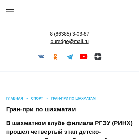
Перейти
к
содержанию
8 (86385) 3-03-87
ouredge@mail.ru