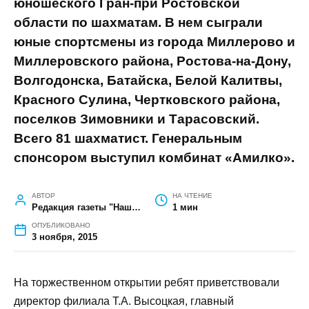
ГЛАВНАЯ
»
СПОРТ
»
ГРАН-ПРИ ПО ШАХМАТАМ
Гран-при по шахматам
В шахматном клубе филиала РГЭУ
(РИНХ) прошел четвертый этап
детско-юношеского Гран-при
Ростовской области по шахматам. В
нем сыграли юные спортсмены из
города Миллерово и Миллеровского
района, Ростова-на-Дону,
Волгодонска, Батайска, Белой
Калитвы, Красного Сулина,
Чертковского района, поселков
Зимовники и Тарасовский. Всего 81
шахматист. Генеральным спонсором
выступил комбинат «Амилко».