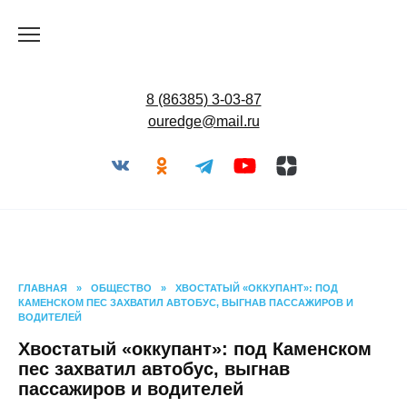
Перейти
к
содержанию
8 (86385) 3-03-87
ouredge@mail.ru