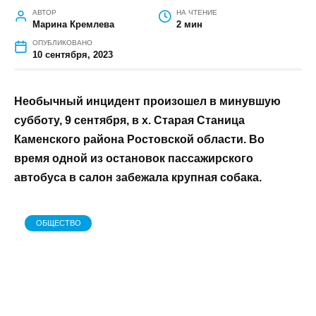
ГЛАВНАЯ
»
ОБЩЕСТВО
»
ХВОСТАТЫЙ «ОККУПАНТ»: ПОД
КАМЕНСКОМ ПЕС ЗАХВАТИЛ АВТОБУС, ВЫГНАВ ПАССАЖИРОВ
И ВОДИТЕЛЕЙ
Хвостатый «оккупант»: под
Каменском пес захватил автобус,
выгнав пассажиров и водителей
АВТОР
НА ЧТЕНИЕ
Марина Кремлева
2 мин
ОПУБЛИКОВАНО
10 сентября, 2023
Необычный инцидент произошел в
минувшую субботу, 9 сентября, в х. Старая
Станица Каменского района Ростовской
области. Во время одной из остановок
пассажирского автобуса в салон забежала
крупная собака.