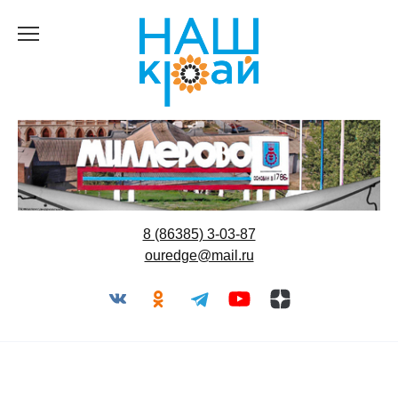
Перейти
к
содержанию
8 (86385) 3-03-87
ouredge@mail.ru