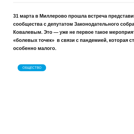
АВТОР
НА
Татьяна Понеделкова
1 
31 марта в Миллерово прошла встреча пре
предпринимательского сообщества с депу
Ростовской области С. А. Ковалевым. Это —
направленное на выявление «болевых точек
стало серьезным вызовом для бизнеса, осо
ОБЩЕСТВО