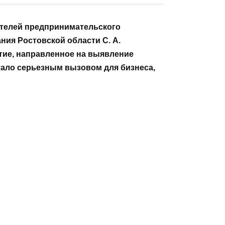
 ЧТЕНИЕ
ОПУБЛИКОВАНО
мин
1 апреля, 2021
дставителей
татом Законодательного собрания
 уже не первое такое мероприятие,
» в связи с пандемией, которая
бенно малого.