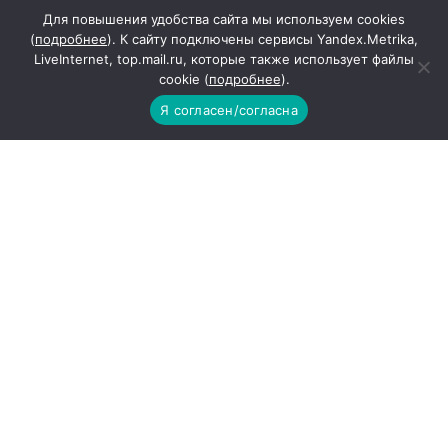
Для повышения удобства сайта мы используем cookies
(
подробнее
). К сайту подключены сервисы Yandex.Metrika,
LiveInternet, top.mail.ru, которые также использует файлы
cookie (
подробнее
).
Я согласен/согласна
Библейская группа Свято-
Пантелеимоновского прихода г.
Миллерово совершила
паломническую поездку по храмам
Тарасовского благочиния
Библейская группа, недавно ушедшая на
каникулы, снова
149
Новости МирТесен