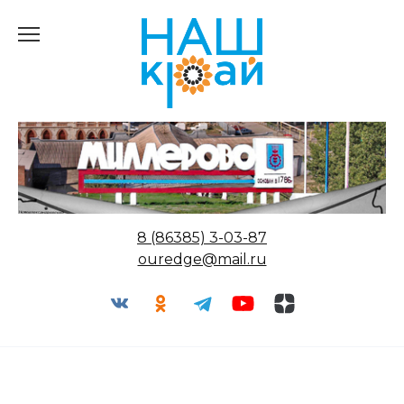
Перейти
к
содержанию
8 (86385) 3-03-87
ouredge@mail.ru