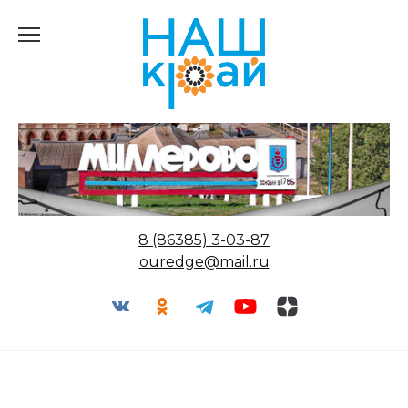
Перейти
к
содержанию
8 (86385) 3-03-87
ouredge@mail.ru