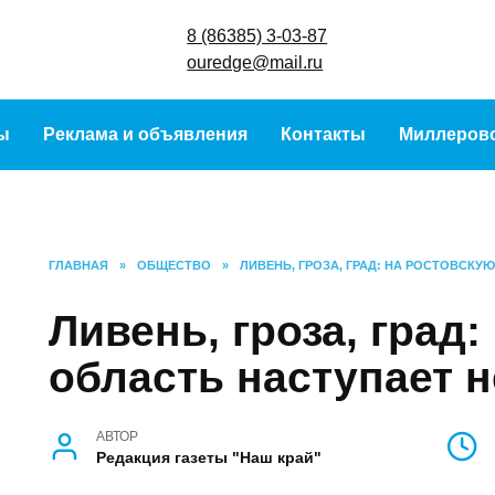
8 (86385) 3-
ouredge@ma
урсы
Реклама и объявления
Контакты
Ми
ГЛАВНАЯ
»
ОБЩЕСТВО
»
ЛИВЕНЬ, ГРОЗА, ГРАД: НА РОСТ
Ливень, гроза, гра
Ростовскую област
непогода