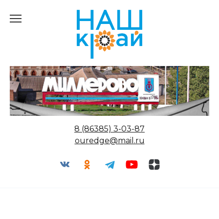
Перейти
к
содержанию
8 (86385) 3-03-87
ouredge@mail.ru