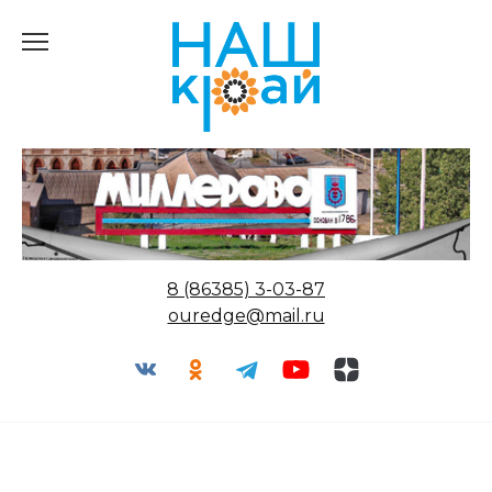
Перейти
к
содержанию
8 (86385) 3-03-87
ouredge@mail.ru