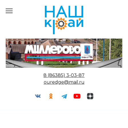
Перейти
к
содержанию
8 (86385) 3-03-87
ouredge@mail.ru