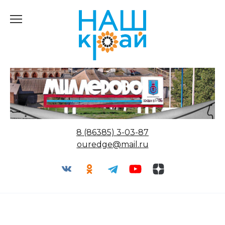
Перейти
к
содержанию
8 (86385) 3-03-87
ouredge@mail.ru