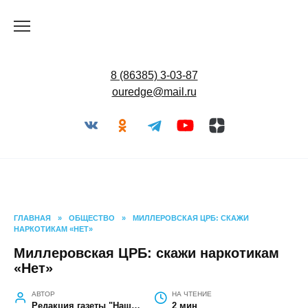
Перейти
к
содержанию
8 (86385) 3-03-87
ouredge@mail.ru