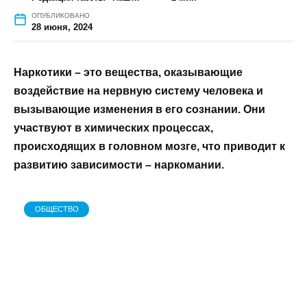
ГЛАВНАЯ
»
ОБЩЕСТВО
»
МИЛЛЕРОВСКАЯ ЦРБ: СКАЖИ
НАРКОТИКАМ «НЕТ»
Миллеровская ЦРБ: скажи
наркотикам «Нет»
АВТОР
НА ЧТЕНИЕ
Редакция газеты "Наш край"
2 мин
ОПУБЛИКОВАНО
28 июня, 2024
Наркотики – это вещества, оказывающие
воздействие на нервную систему человека
и вызывающие изменения в его сознании.
Они участвуют в химических процессах,
происходящих в головном мозге, что
приводит к развитию зависимости –
наркомании.