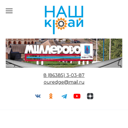
Перейти
к
содержанию
8 (86385) 3-03-87
ouredge@mail.ru