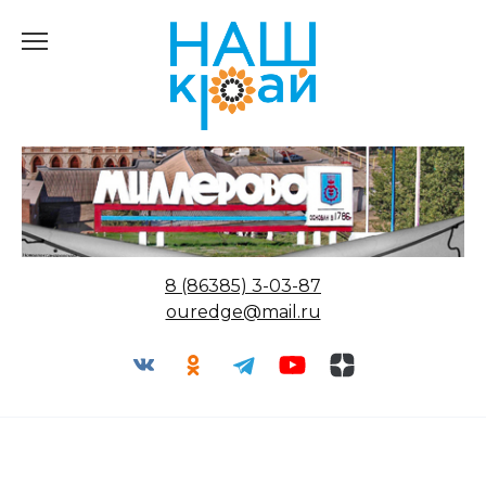
Перейти
к
содержанию
8 (86385) 3-03-87
ouredge@mail.ru