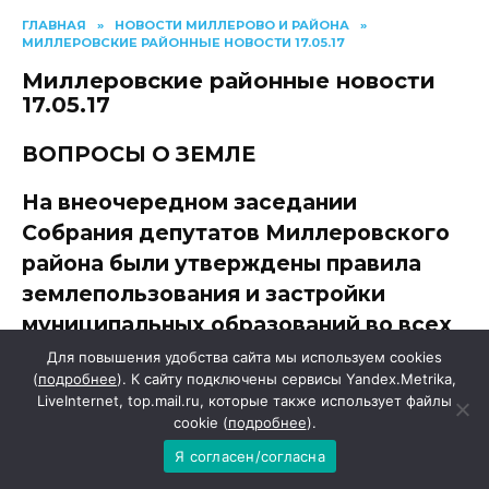
ГЛАВНАЯ
»
НОВОСТИ МИЛЛЕРОВО И РАЙОНА
»
МИЛЛЕРОВСКИЕ РАЙОННЫЕ НОВОСТИ 17.05.17
Миллеровские районные новости
17.05.17
ВОПРОСЫ О ЗЕМЛЕ
На внеочередном заседании
Собрания депутатов Миллеровского
района были утверждены правила
землепользования и застройки
муниципальных образований во всех
сельских поселениях Миллеровского
Для повышения удобства сайта мы используем cookies
(
подробнее
). К сайту подключены сервисы Yandex.Metrika,
района. Связано это с передачей,
LiveInternet, top.mail.ru, которые также использует файлы
согласно требованиям
cookie (
подробнее
).
законодательства, ряда полномочий
Я согласен/согласна
с поселенческого на районный