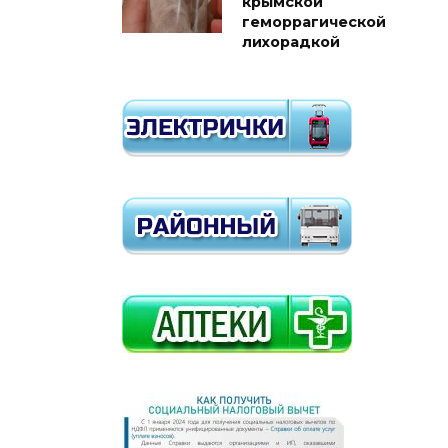
крымской
геморрагической
лихорадкой