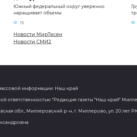
Южный федеральный округ уверенно
Гр
наращивает объемы
тр
13
Новости МирТесен
Новости СМИ2
 массовой информации: Наш край
ой ответственностью "Редакция газеты "Наш край" Милл
ская обл., Миллеровский р-н, г. Миллерово, ул. 20 лет РК
лександровна