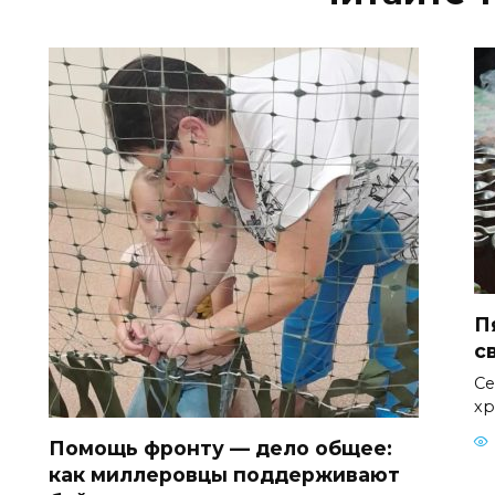
П
с
Се
хр
Помощь фронту — дело общее:
как миллеровцы поддерживают