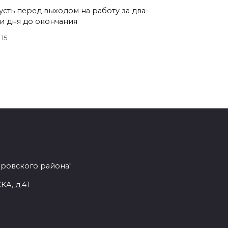
усть перед выходом на работу за два-
и дня до окончания
15
еровского района"
КА, д.41