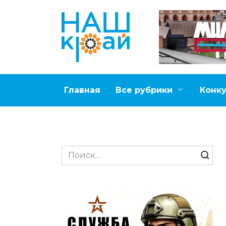
Перейти
к
содержанию
Главная
Все рубрики
Конк
Search
for: