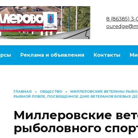
8 (86385) 3-
ouredge@ma
урсы
Реклама и объявления
Контакты
Ми
ГЛАВНАЯ
»
ОБЩЕСТВО
»
МИЛЛЕРОВСКИЕ ВЕТЕРАНЫ РЫБО
РЫБНОЙ ЛОВЛЕ, ПОСВЯЩЕННОЕ ДНЮ ВЕТЕРАНОВ БОЕВЫХ Д
Миллеровские ве
рыболовного спор