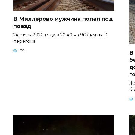
В Миллерово мужчина попал под
поезд
24 июля 2026 года в 20:40 на 967 км пк 10
перегона
39
В
б
д
г
Же
бо