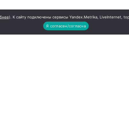
бнее
). К сайту подключены сервисы Yandex.Metrika, LiveInternet, to
Я согласен/согласна
 массовой информации: Наш край
ой ответственностью "Редакция газеты "Наш край" Милл
ская обл., Миллеровский р-н, г. Миллерово, ул. 20 лет РК
лександровна
ра и государственных органов:
8653 от 10 июля 2020 г., выдано Федеральной службой п
совых коммуникаций (Роскомнадзор)
ии: ouredge@mail.ru 8(86385)3-03-87
ии сайта nash-krai.ru можно только с указанием гиперс