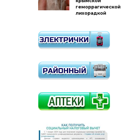
крымской
геморрагической
лихорадкой