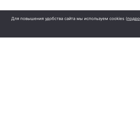
Для повышения удобства сайта мы используем cookies (
подро
Наименование (название) средства
Учредитель: Общество с ограниченн
Адрес редакции сайта: 346130, Ростов
Гл. редактор - Шевченко Татьяна А
Для детей старше 16 лет
Контактные данные для Роскомнадзо
Регистрационный номер Эл № ФС77-7
информационных технологий и мас
Телефон и электронная почта редакц
Использовать материалы и иллюстрац