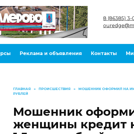
8 (86385) 3-
ouredge@ma
урсы
Реклама и объявления
Контакты
Ми
ГЛАВНАЯ
»
ПРОИСШЕСТВИЯ
»
МОШЕННИК ОФОРМИЛ НА ИМ
РУБЛЕЙ
Мошенник оформи
женщины кредит н