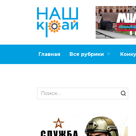
Перейти
к
содержанию
Главная
Все рубрики
Конк
Search
for: