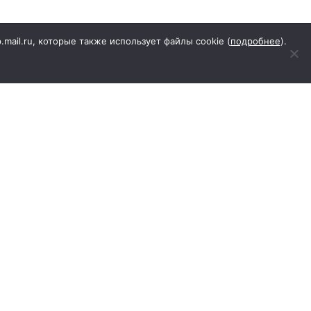
p.mail.ru, которые также использует файлы cookie (
подробнее
).
еровского района"
КА, д.41
о надзору в сфере связи,
сылки на первоисточник