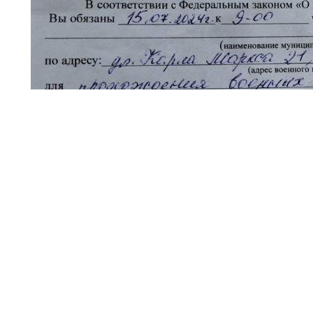
На территории Белокалитвинского района 
неизвестными лицами поддельных повесток
военный комиссариат Белокалитвинского и
области для прохождения военных сборов, –