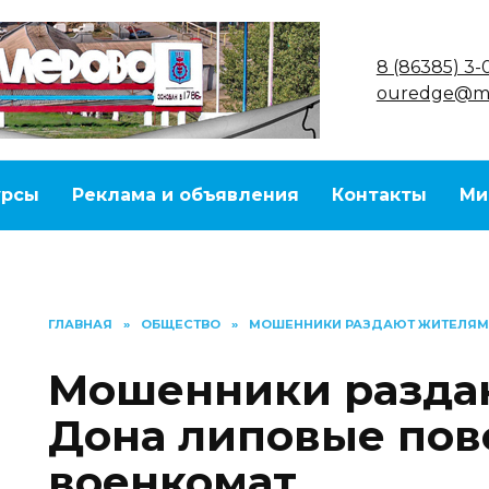
8 (86385) 3-
ouredge@ma
урсы
Реклама и объявления
Контакты
Ми
ГЛАВНАЯ
»
ОБЩЕСТВО
»
МОШЕННИКИ РАЗДАЮТ ЖИТЕЛЯМ 
Мошенники разда
Дона липовые пов
военкомат