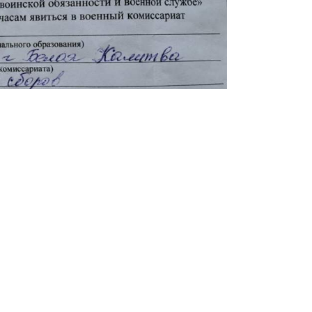
зафиксировано распространение
 с требованием прибыть в
 Тацинского районов Ростовской
 цитирует СМИ источник в