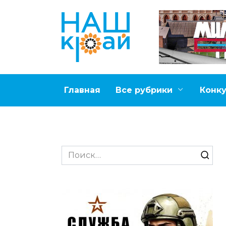
Перейти
к
содержанию
Главная
Все рубрики
Конк
Search
for: