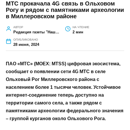
ГЛАВНАЯ
»
ОБЩЕСТВО
»
МТС ПРОКАЧАЛА 4G СВЯЗЬ В
ОЛЬХОВОМ РОГУ И РЯДОМ С ПАМЯТНИКАМИ АРХЕОЛОГИИ В
МИЛЛЕРОВСКОМ РАЙОНЕ
МТС прокачала 4G связь в Ольховом
Рогу и рядом с памятниками археологии
в Миллеровском районе
АВТОР
НА ЧТЕНИЕ
Редакция газеты "Наш край"
2 мин
ОПУБЛИКОВАНО
28 июня, 2024
ПАО «МТС» (MOEX: MTSS) цифровая экосистема,
сообщает о появлении сети 4G МТС в селе
Ольховый Рог Миллеровского района с
населением более 1 тысячи человек. Устойчивое
интернет-соединение теперь доступно на
территории самого села, а также рядом с