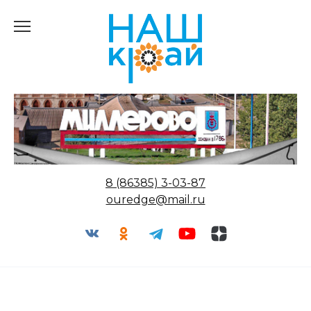
Перейти
к
содержанию
8 (86385) 3-03-87
ouredge@mail.ru