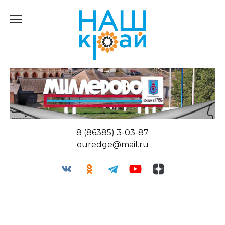
Перейти
к
содержанию
8 (86385) 3-03-87
ouredge@mail.ru