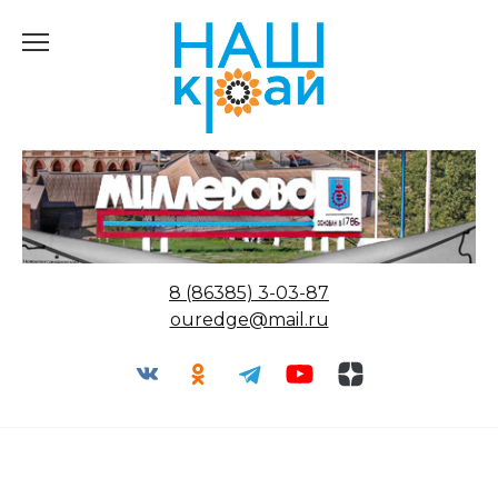
Перейти
к
содержанию
8 (86385) 3-03-87
ouredge@mail.ru