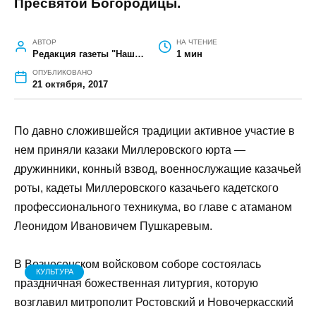
ГЛАВНАЯ
»
КУЛЬТУРА
»
НАШИ КАЗАКИ — НА ПАРАДЕ
Наши казаки — на параде
В Новочеркасске широко отметили
главный праздник казаков - Покров
Пресвятой Богородицы.
АВТОР
НА ЧТЕНИЕ
Редакция газеты "Наш край"
1 мин
ОПУБЛИКОВАНО
21 октября, 2017
По давно сложившейся традиции активное
участие в нем приняли казаки Миллеровского
юрта — дружинники, конный взвод,
военнослужащие казачьей роты, кадеты