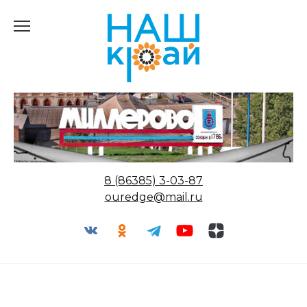
Перейти
к
содержанию
8 (86385) 3-03-87
ouredge@mail.ru