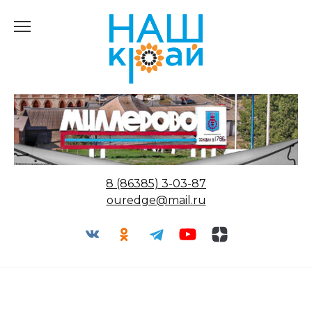
Перейти
к
содержанию
8 (86385) 3-03-87
ouredge@mail.ru