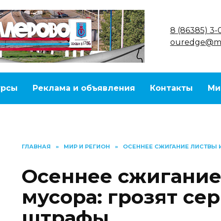
8 (86385) 3-
ouredge@ma
урсы
Реклама и объявления
Контакты
Ми
ГЛАВНАЯ
»
МИР И РЕГИОН
»
ОСЕННЕЕ СЖИГАНИЕ ЛИСТВЫ 
Осеннее сжигание
мусора: грозят се
штрафы