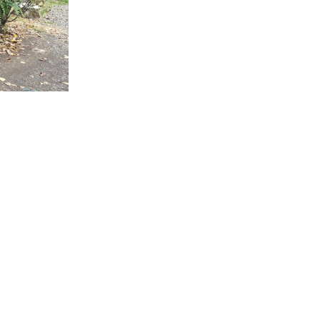
асти напоминает: негативных
у несколько: опасность
агрязняющих веществ из дыма,
товской области составляют
ях по статье 4.5 Областного закона
 определяет ответственность за
ти.