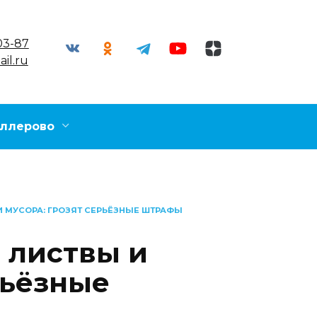
03-87
il.ru
ллерово
И МУСОРА: ГРОЗЯТ СЕРЬЁЗНЫЕ ШТРАФЫ
 листвы и
рьёзные