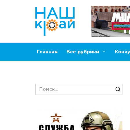
Перейти
к
содержанию
Главная
Все рубрики
Конк
Search
for: