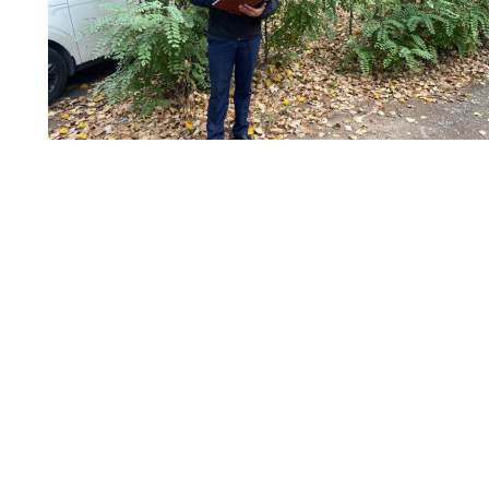
Административная инспекция Ростовской обл
последствий от сжигания опавшей листвы сраз
возникновения пожара, выделение в воздух з
уничтожение экосистемы на месте кострища.
Сотрудники административной инспекции Рос
протоколы об административных правонарушени
«Об административных правонарушениях». Она
сжигание листвы, мусора и сухой растительнос