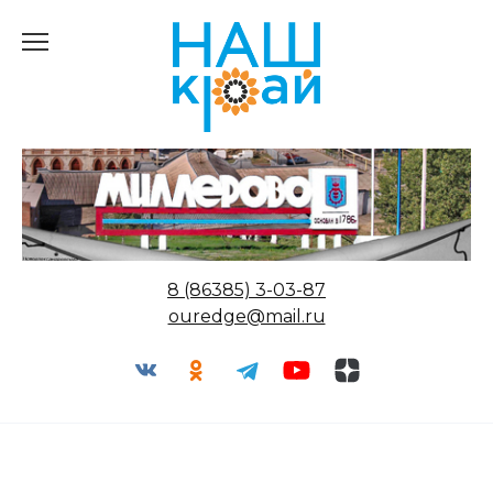
Перейти
к
содержанию
8 (86385) 3-03-87
ouredge@mail.ru