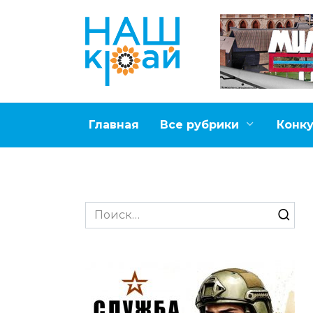
Перейти
к
содержанию
Главная
Все рубрики
Конк
Search
for: