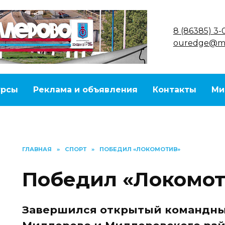
8 (86385) 3-
ouredge@ma
урсы
Реклама и объявления
Контакты
Ми
ГЛАВНАЯ
»
СПОРТ
»
ПОБЕДИЛ «ЛОКОМОТИВ»
Победил «Локомо
Завершился открытый командны