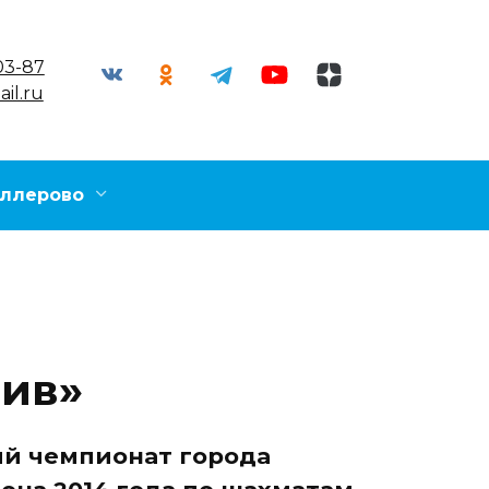
03-87
il.ru
ллерово
тив»
й чемпионат города