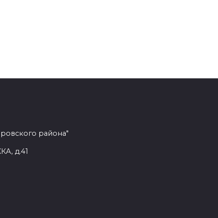
еровского района"
КА, д.41