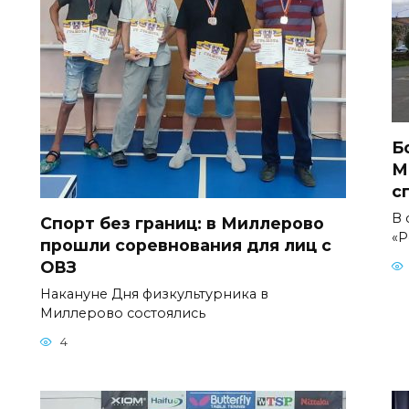
Б
М
с
В 
Спорт без границ: в Миллерово
«Р
прошли соревнования для лиц с
ОВЗ
Накануне Дня физкультурника в
Миллерово состоялись
4