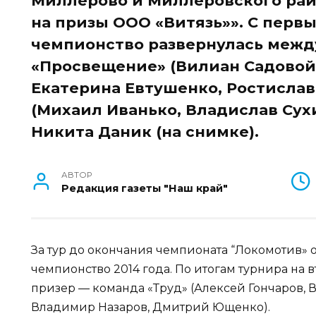
Миллерово и Миллеровского рай
на призы ООО «Витязь»». С первы
чемпионство развернулась меж
«Просвещение» (Вилиан Садовой
Екатерина Евтушенко, Ростислав
(Михаил Иванько, Владислав Сух
Никита Даник (на снимке).
АВТОР
Редакция газеты "Наш край"
За тур до окончания чемпионата “Локомотив»
чемпионство 2014 года. По итогам турнира на 
призер — команда «Труд» (Алексей Гончаров, 
Владимир Назаров, Дмитрий Ющенко).