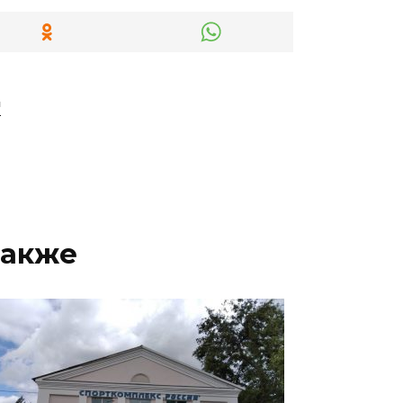
"
также