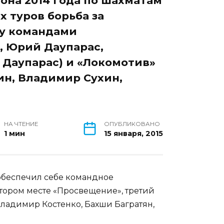
она 2014 года по шахматам
х туров борьба за
ду командами
, Юрий Даупарас,
 Даупарас) и «Локомотив»
ин, Владимир Сухин,
НА ЧТЕНИЕ
ОПУБЛИКОВАНО
1 мин
15 января, 2015
 обеспечил себе командное
втором месте «Просвещение», третий
Владимир Костенко, Бахши Багратян,