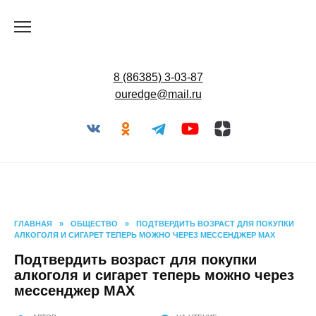
Перейти
к
содержанию
8 (86385) 3-03-87
ouredge@mail.ru