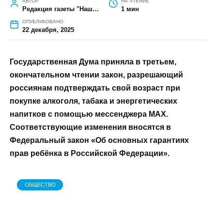
ГЛАВНАЯ
»
ОБЩЕСТВО
»
ПОДТВЕРДИТЬ ВОЗРАСТ ДЛЯ
ПОКУПКИ АЛКОГОЛЯ И СИГАРЕТ ТЕПЕРЬ МОЖНО ЧЕРЕЗ
МЕССЕНДЖЕР MAX
Подтвердить возраст для покупки
алкоголя и сигарет теперь можно
через мессенджер MAX
АВТОР
НА ЧТЕНИЕ
Редакция газеты "Наш край"
1 мин
ОПУБЛИКОВАНО
22 декабря, 2025
Государственная Дума приняла в третьем,
окончательном чтении закон, разрешающий
россиянам подтверждать свой возраст при
покупке алкоголя, табака и энергетических
напитков с помощью мессенджера MAX.
Соответствующие изменения вносятся в