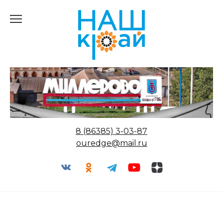
Перейти
к
содержанию
8 (86385) 3-03-87
ouredge@mail.ru