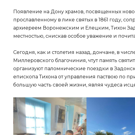
Появление на Дону храмов, посвященных ново
прославленному в лике святых в 1861 году, соп
архиереем Воронежским и Елецким, Тихон За
местностью, снискав особое уважение и почи
Сегодня, как и столетия назад, дончане, в чис
Миллеровского благочиния, чтут память святит
организуют паломнические поездки в Задонск
епископа Тихона от управления паствою по пр
большую часть своей жизни, являя чудеса ис