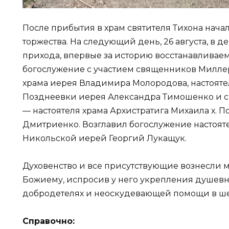
После прибытия в храм святителя Тихона нач
торжества. На следующий день, 26 августа, в 
прихода, впервые за историю восстанавливае
богослужение с участием священников Милле
храма иерея Владимира Молородова, настоятел
Позднеевки иерея Александра Тимошенко и 
— настоятеля храма Архистратига Михаила х. 
Дмитриенко. Возглавил богослужение настояте
Никольской иерей Георгий Лукащук.
Духовенство и все присутствующие вознесли 
Божиему, испросив у него укрепления душевны
добродетелях и неоскудевающей помощи в шес
Справочно: