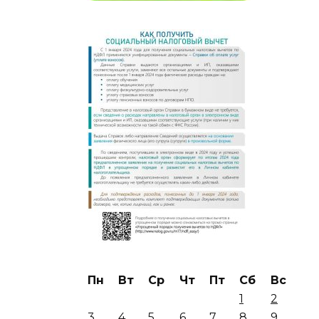
Пн
Вт
Ср
Чт
Пт
Сб
Вс
1
2
3
4
5
6
7
8
9