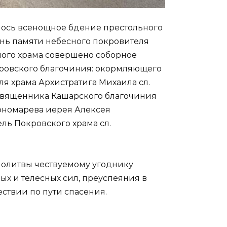
алось всенощное бдение престольного
день памяти небесного покровителя
мого храма совершено соборное
ровского благочиния: окормляющего
я храма Архистратига Михаила сл.
священника Кашарского благочиния
Пономарева иерея Алексея
ль Покровского храма сл.
молитвы чествуемому угоднику
х и телесных сил, преуспеяния в
твии по пути спасения.