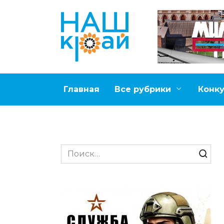
Перейти
к
содержанию
Главная
Все рубрики
Конк
Search
for: