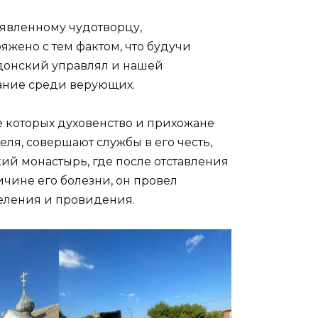
явленному чудотворцу,
ряжено с тем фактом, что будучи
донский управлял и нашей
тание среди верующих.
ле которых духовенство и прихожане
еля, совершают службы в его честь,
ий монастырь, где после отставления
ичине его болезни, он провел
целения и провидения.