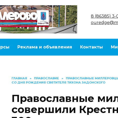
8 (86385) 3-
ouredge@ma
урсы
Реклама и объявления
Контакты
Ми
ГЛАВНАЯ
»
ПРАВОСЛАВИЕ
»
ПРАВОСЛАВНЫЕ МИЛЛЕРОВЦЫ 
СО ДНЯ РОЖДЕНИЯ СВЯТИТЕЛЯ ТИХОНА ЗАДОНСКОГО
Православные ми
совершили Крестн