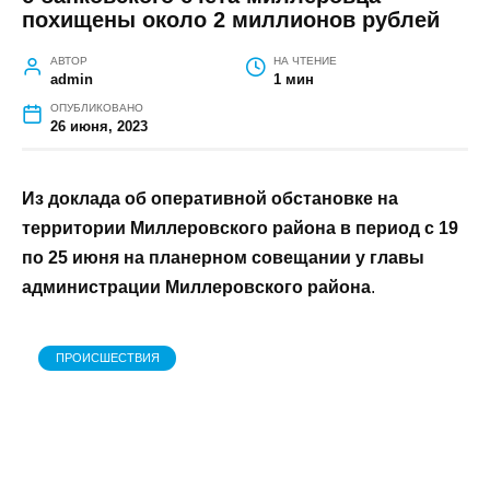
ГЛАВНАЯ
»
ПРОИСШЕСТВИЯ
»
ПРОИСШЕСТВИЯ В МИЛЛЕРОВО:
ЗАДЕРЖАН НАХОДИВШИЙСЯ В ФЕДЕРАЛЬНОМ РОЗЫСКЕ, С
БАНКОВСКОГО СЧЕТА МИЛЛЕРОВЦА ПОХИЩЕНЫ ОКОЛО 2
МИЛЛИОНОВ РУБЛЕЙ
Происшествия в Миллерово: задержан
находившийся в федеральном розыске,
с банковского счета миллеровца
похищены около 2 миллионов рублей
АВТОР
НА ЧТЕНИЕ
admin
1 мин
ОПУБЛИКОВАНО
26 июня, 2023
Из доклада об оперативной обстановке на
территории Миллеровского района в период с 19
по 25 июня на планерном совещании у главы
администрации Миллеровского района
.