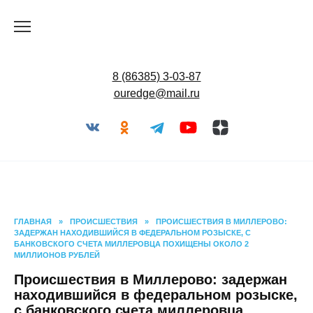
Перейти
к
содержанию
8 (86385) 3-03-87
ouredge@mail.ru