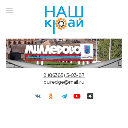
Перейти
к
содержанию
8 (86385) 3-03-87
ouredge@mail.ru