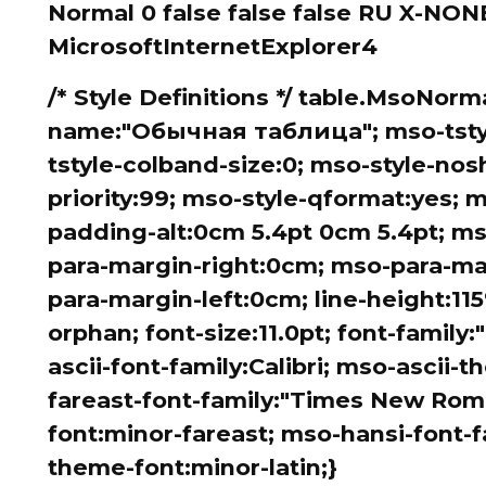
Normal 0 false false false RU X-NO
MicrosoftInternetExplorer4
/* Style Definitions */ table.MsoNorm
name:"Обычная таблица"; mso-tstyl
tstyle-colband-size:0; mso-style-nos
priority:99; mso-style-qformat:yes; m
padding-alt:0cm 5.4pt 0cm 5.4pt; m
para-margin-right:0cm; mso-para-ma
para-margin-left:0cm; line-height:1
orphan; font-size:11.0pt; font-family:"
ascii-font-family:Calibri; mso-ascii-
fareast-font-family:"Times New Rom
font:minor-fareast; mso-hansi-font-f
theme-font:minor-latin;}