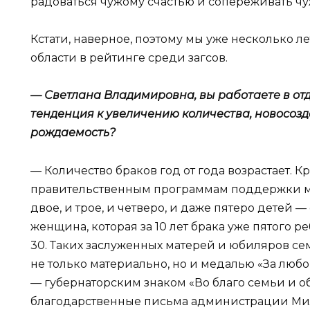
радоваться чужому счастью и сопереживать чу
Кстати, наверное, поэтому мы уже несколько 
области в рейтинге среди загсов.
— Светлана Владимировна, вы работаете в отд
тенденция к увеличению количества, новосоз
рождаемость?
— Количество браков год от года возрастает. Кр
правительственным программам поддержки мо
двое, и трое, и четверо, и даже пятеро детей 
женщина, которая за 10 лет брака уже пятого ре
30. Таких заслуженных матерей и юбиляров се
не только материально, но и медалью «За любо
— губернаторским знаком «Во благо семьи и об
благодарственные письма администрации Мил