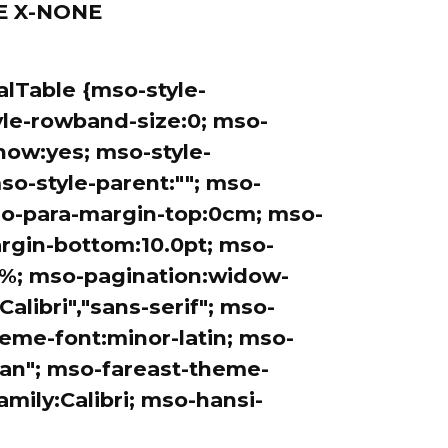
NE X-NONE
alTable {mso-style-
e-rowband-size:0; mso-
how:yes; mso-style-
so-style-parent:""; mso-
so-para-margin-top:0cm; mso-
rgin-bottom:10.0pt; mso-
15%; mso-pagination:widow-
Calibri","sans-serif"; mso-
theme-font:minor-latin; mso-
an"; mso-fareast-theme-
amily:Calibri; mso-hansi-