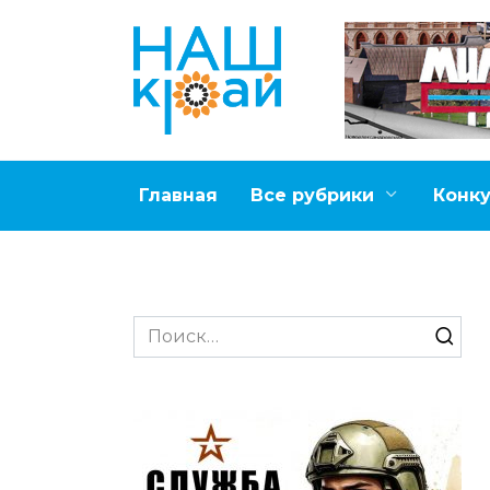
Перейти
к
содержанию
Главная
Все рубрики
Конк
Search
for: