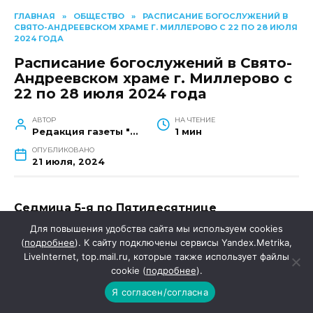
ГЛАВНАЯ
»
ОБЩЕСТВО
»
РАСПИСАНИЕ БОГОСЛУЖЕНИЙ В
СВЯТО-АНДРЕЕВСКОМ ХРАМЕ Г. МИЛЛЕРОВО С 22 ПО 28 ИЮЛЯ
2024 ГОДА
Расписание богослужений в Свято-
Андреевском храме г. Миллерово с
22 по 28 июля 2024 года
АВТОР
НА ЧТЕНИЕ
Редакция газеты "Наш край"
1 мин
ОПУБЛИКОВАНО
21 июля, 2024
Седмица 5-я по Пятидесятнице
Для повышения удобства сайта мы используем cookies
(
подробнее
). К сайту подключены сервисы Yandex.Metrika,
ОБЩЕСТВО
LiveInternet, top.mail.ru, которые также использует файлы
cookie (
подробнее
).
Я согласен/согласна