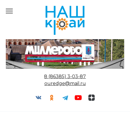
Перейти
к
содержанию
8 (86385) 3-03-87
ouredge@mail.ru