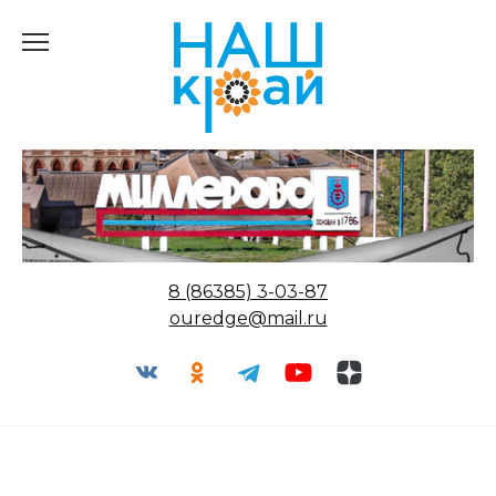
Перейти
к
содержанию
8 (86385) 3-03-87
ouredge@mail.ru