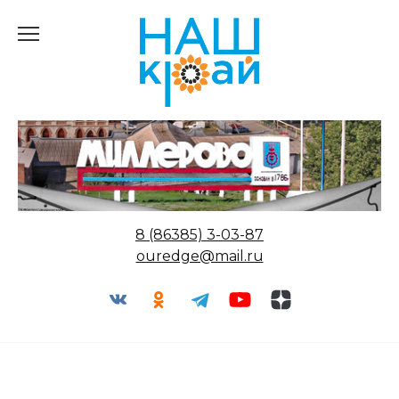
Перейти
к
содержанию
8 (86385) 3-03-87
ouredge@mail.ru