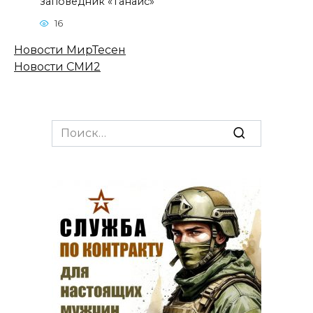
заповедник «Танаис»
16
Новости МирТесен
Новости СМИ2
Search
for: