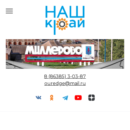
Перейти
к
содержанию
8 (86385) 3-03-87
ouredge@mail.ru