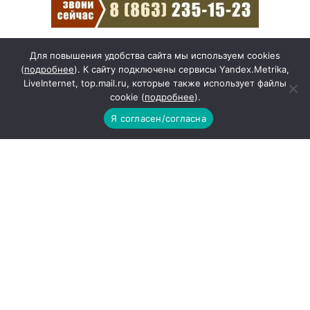
Для повышения удобства сайта мы используем cookies
(
подробнее
). К сайту подключены сервисы Yandex.Metrika,
Смолов призвал
LiveInternet, top.mail.ru, которые также использует файлы
российских футболистов
cookie (
подробнее
).
покинуть страну
Я согласен/согласна
другие города →
Погода на 10 дней →
Повышение пенсий с
1 августа 2024 года:
кому и сколько