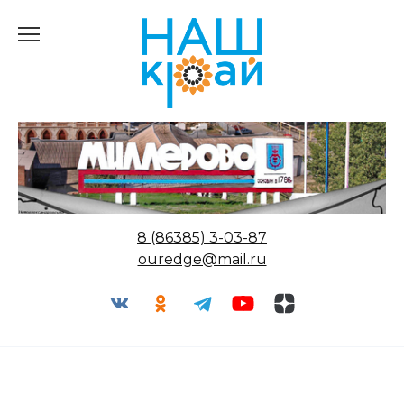
Перейти
к
содержанию
8 (86385) 3-03-87
ouredge@mail.ru