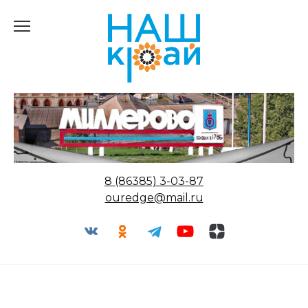
Перейти
к
содержанию
8 (86385) 3-03-87
ouredge@mail.ru